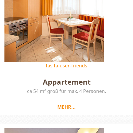
fas fa-user-friends
Appartement
ca 54 m² groß für max. 4 Personen.
MEHR...