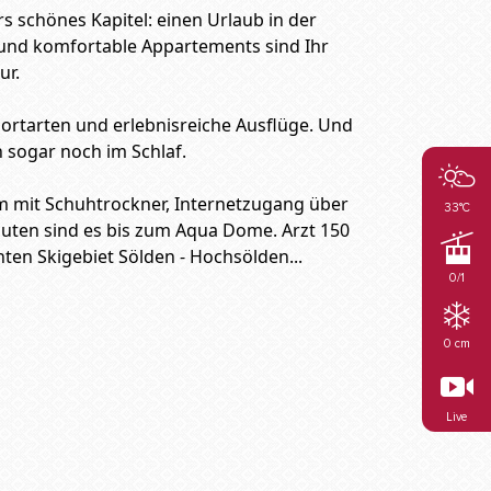
s schönes Kapitel: einen Urlaub in der
r und komfortable Appartements sind Ihr
ur.
portarten und erlebnisreiche Ausflüge. Und
 sogar noch im Schlaf.
um mit Schuhtrockner, Internetzugang über
33°C
nuten sind es bis zum Aqua Dome. Arzt 150
nten Skigebiet Sölden - Hochsölden...
0/1
0 cm
Live