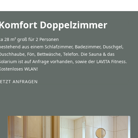
Komfort Doppelzimmer
ca 28 m² groß für 2 Personen
bestehend aus einem Schlafzimmer, Badezimmer, Duschgel,
Duschhaube, Fön, Bettwäsche, Telefon. Die Sauna & das
Solarium ist auf Anfrage vorhanden, sowie der LAVITA Fitness.
Kostenloses WLAN!
JETZT ANFRAGEN